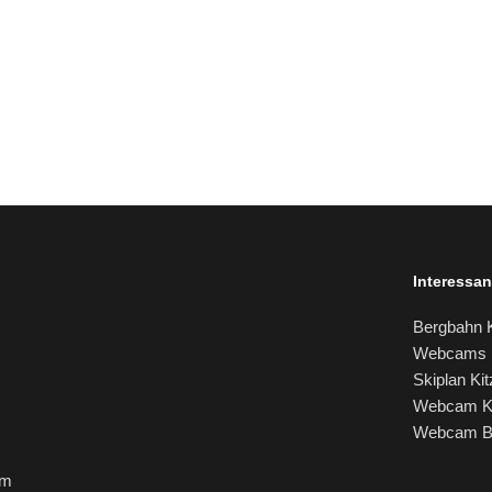
Interessan
Bergbahn K
Webcams K
Skiplan Ki
Webcam Ki
Webcam Be
om